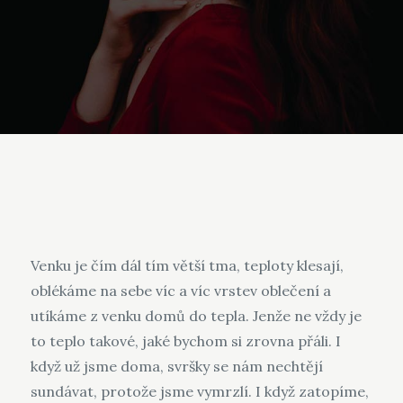
Venku je čím dál tím větší tma, teploty klesají,
oblékáme na sebe víc a víc vrstev oblečení a
utíkáme z venku domů do tepla. Jenže ne vždy je
to teplo takové, jaké bychom si zrovna přáli. I
když už jsme doma, svršky se nám nechtějí
sundávat, protože jsme vymrzlí. I když zatopíme,