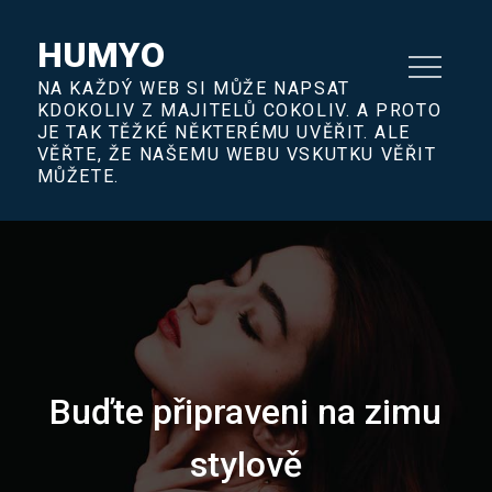
Skip
to
HUMYO
content
NA KAŽDÝ WEB SI MŮŽE NAPSAT
KDOKOLIV Z MAJITELŮ COKOLIV. A PROTO
JE TAK TĚŽKÉ NĚKTERÉMU UVĚŘIT. ALE
VĚŘTE, ŽE NAŠEMU WEBU VSKUTKU VĚŘIT
MŮŽETE.
Buďte připraveni na zimu
stylově