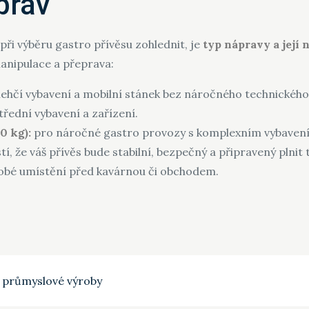
prav
při výběru gastro přívěsu zohlednit, je
typ nápravy a její 
manipulace a přeprava:
 lehčí vybavení a mobilní stánek bez náročného technickéh
řední vybavení a zařízení.
0 kg):
pro náročné gastro provozy s komplexním vybaven
í, že váš přívěs bude stabilní, bezpečný a připravený plnit t
dobé umístění před kavárnou či obchodem.
í průmyslové výroby