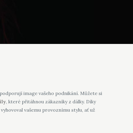
ě podporují image vašeho podnikání. Můžete si
ily
, které přitáhnou zákazníky z dálky. Díky
 vyhovoval vašemu provoznímu stylu, ať už