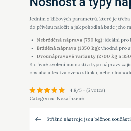
Nosnost a typy ná
Jedním z klíčových parametrů, které je třeba 
do přívěsu naložit a jak pohodlná bude jeho 
Nebržděná náprava (750 kg):
ideální pro
Bržděná náprava (1350 kg):
vhodná pro st
Dvounápravové varianty (2700 kg a 350
Správné zvolení nosnosti a typu nápravy zajist
obsluha u festivalového stánku, nebo dlouho
4.8/5 - (5 votes)
Categories: Nezařazené
Navigace
Střižné nástroje jsou běžnou součást