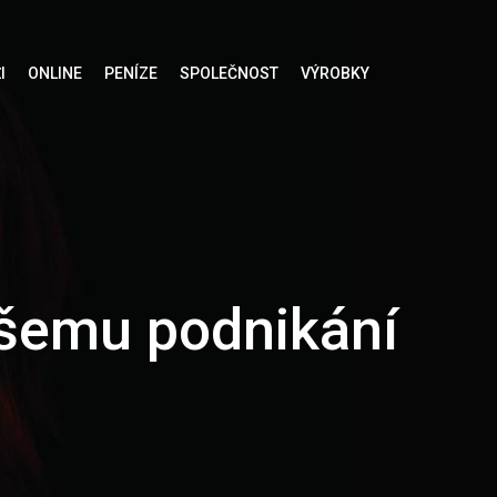
I
ONLINE
PENÍZE
SPOLEČNOST
VÝROBKY
ašemu podnikání