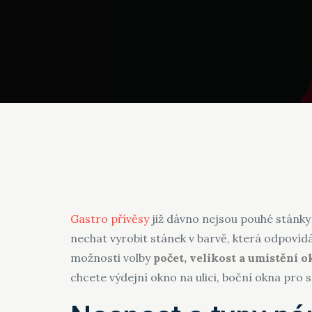
Gastro přívěsy
již dávno nejsou pouhé stánky 
nechat vyrobit stánek v barvě, která odpovídá
možnosti volby
počet, velikost a umístění o
chcete výdejní okno na ulici, boční okna pro 