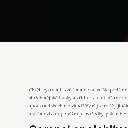
Chtěli byste mít své finance neustále pod ko
služeb nějaké banky a zřídíte si u ní některou 
spousta dalších nevýhod? Využijte raději jiné
snadno získat peněžní prostředky, pak nabí