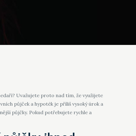
edaří? Uvažujete proto nad tím, že využijete
ovních půjček a hypoték je příliš vysoký úrok a
nější půjčky. Pokud potřebujete rychle a