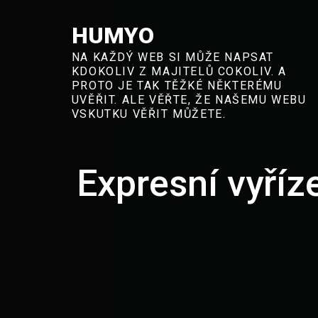
Skip
to
HUMYO
content
NA KAŽDÝ WEB SI MŮŽE NAPSAT
KDOKOLIV Z MAJITELŮ COKOLIV. A
PROTO JE TAK TĚŽKÉ NĚKTERÉMU
UVĚŘIT. ALE VĚŘTE, ŽE NAŠEMU WEBU
VSKUTKU VĚŘIT MŮŽETE.
Expresní vyříz