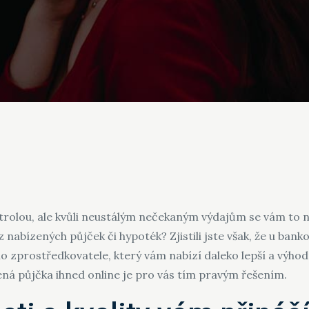
ntrolou, ale kvůli neustálým nečekaným výdajům se vám to n
z nabízených půjček či hypoték? Zjistili jste však, že u bank
ho zprostředkovatele, který vám nabízí daleko lepší a výhod
zená
půjčka ihned
online je pro vás tím pravým řešením.