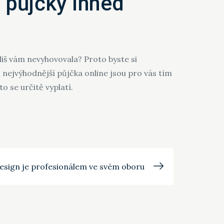
í půjčky ihned
liš vám nevyhovovala? Proto byste si
a nejvýhodnější půjčka online jsou pro vás tím
o se určitě vyplatí.
esign je profesionálem ve svém oboru