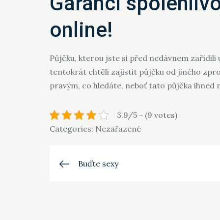
Garanci spolehlivo
online!
Půjčku, kterou jste si před nedávnem zařídil
tentokrát chtěli zajistit půjčku od jiného zp
pravým, co hledáte, neboť tato půjčka ihned n
3.9/5 - (9 votes)
Categories: Nezařazené
Navigace
Buďte sexy
pro