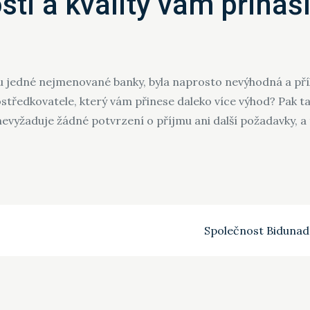
sti a kvality vám přináš
i u jedné nejmenované banky, byla naprosto nevýhodná a pří
rostředkovatele, který vám přinese daleko více výhod? Pak t
evyžaduje žádné potvrzení o příjmu ani další požadavky, a t
Společnost Bidunad