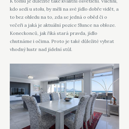
K tomu je důležité také kvalitní osvětlení. Všichni,
kdo sedí u stolu, by měli na své jídlo dobře vidět, a
to bez ohledu na to, zda se jedná o oběd či o
večeři a jaká je aktuální pozice Slunce na obloze.
Koneckonců, jak říká stará pravda, jídlo
chutnáme i očima. Proto je také důležité vybrat
vhodný
lustr nad jídelní stůl
.