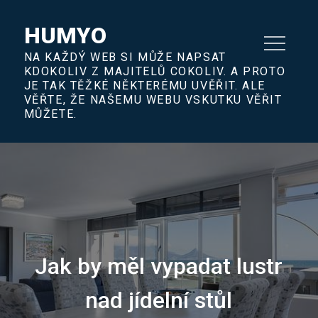
Skip
to
HUMYO
content
NA KAŽDÝ WEB SI MŮŽE NAPSAT
KDOKOLIV Z MAJITELŮ COKOLIV. A PROTO
JE TAK TĚŽKÉ NĚKTERÉMU UVĚŘIT. ALE
VĚŘTE, ŽE NAŠEMU WEBU VSKUTKU VĚŘIT
MŮŽETE.
Jak by měl vypadat lustr
nad jídelní stůl