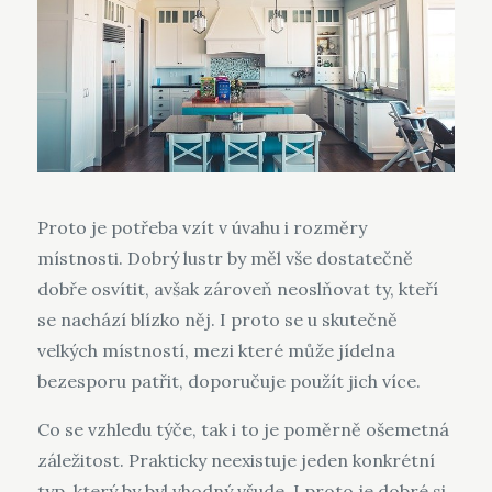
Proto je potřeba vzít v úvahu i rozměry
místnosti. Dobrý lustr by měl vše dostatečně
dobře osvítit, avšak zároveň neoslňovat ty, kteří
se nachází blízko něj. I proto se u skutečně
velkých místností, mezi které může jídelna
bezesporu patřit, doporučuje použít jich více.
Co se vzhledu týče, tak i to je poměrně ošemetná
záležitost. Prakticky neexistuje jeden konkrétní
typ, který by byl vhodný všude. I proto je dobré si