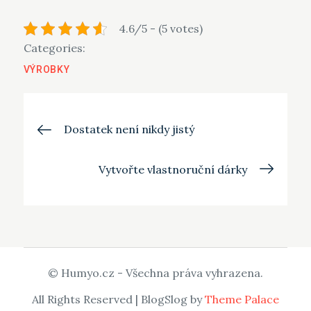
4.6/5 - (5 votes)
Categories:
VÝROBKY
Navigace
Dostatek není nikdy jistý
pro
Vytvořte vlastnoruční dárky
příspěvek
© Humyo.cz - Všechna práva vyhrazena.
All Rights Reserved | BlogSlog by
Theme Palace