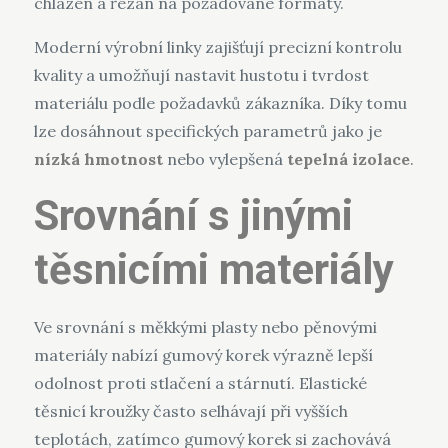
chlazen a řezán na požadované formáty.
Moderní výrobní linky zajišťují precizní kontrolu
kvality a umožňují nastavit hustotu i tvrdost
materiálu podle požadavků zákazníka. Díky tomu
lze dosáhnout specifických parametrů jako je
nízká hmotnost
nebo vylepšená
tepelná izolace
.
Srovnání s jinými
těsnicími materiály
Ve srovnání s měkkými plasty nebo pěnovými
materiály nabízí gumový korek výrazně lepší
odolnost proti stlačení a stárnutí. Elastické
těsnicí kroužky často selhávají při vyšších
teplotách, zatímco gumový korek si zachovává