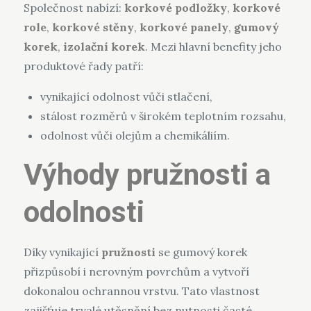
Společnost nabízí:
korkové podložky
,
korkové
role
,
korkové stěny
,
korkové panely
,
gumový
korek
,
izolační korek
. Mezi hlavní benefity jeho
produktové řady patří:
vynikající odolnost vůči stlačení,
stálost rozměrů v širokém teplotním rozsahu,
odolnost vůči olejům a chemikáliím.
Výhody pružnosti a
odolnosti
Díky vynikající
pružnosti
se gumový korek
přizpůsobí i nerovným povrchům a vytvoří
dokonalou ochrannou vrstvu. Tato vlastnost
zajišťuje trvalé utěsnění bez nutnosti časté