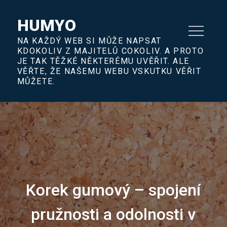
Skip
to
HUMYO
content
NA KAŽDÝ WEB SI MŮŽE NAPSAT
KDOKOLIV Z MAJITELŮ COKOLIV. A PROTO
JE TAK TĚŽKÉ NĚKTERÉMU UVĚŘIT. ALE
VĚŘTE, ŽE NAŠEMU WEBU VSKUTKU VĚŘIT
MŮŽETE.
Korek gumový – spojení
pružnosti a odolnosti v