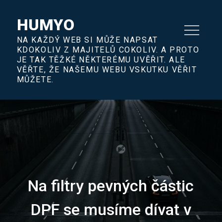
Skip
to
HUMYO
content
NA KAŽDÝ WEB SI MŮŽE NAPSAT
KDOKOLIV Z MAJITELŮ COKOLIV. A PROTO
JE TAK TĚŽKÉ NĚKTERÉMU UVĚŘIT. ALE
VĚŘTE, ŽE NAŠEMU WEBU VSKUTKU VĚŘIT
MŮŽETE.
Na filtry pevných částic
DPF se musíme dívat v