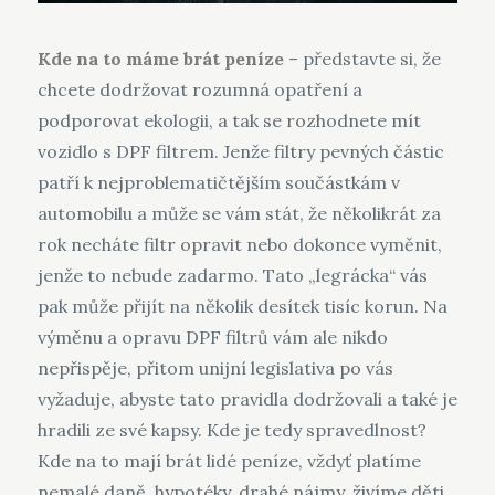
Kde na to máme brát peníze
– představte si, že
chcete dodržovat rozumná opatření a
podporovat ekologii, a tak se rozhodnete mít
vozidlo s DPF filtrem. Jenže filtry pevných částic
patří k nejproblematičtějším součástkám v
automobilu a může se vám stát, že několikrát za
rok necháte filtr opravit nebo dokonce vyměnit,
jenže to nebude zadarmo. Tato „legrácka“ vás
pak může přijít na několik desítek tisíc korun. Na
výměnu a opravu DPF filtrů vám ale nikdo
nepřispěje, přitom unijní legislativa po vás
vyžaduje, abyste tato pravidla dodržovali a také je
hradili ze své kapsy. Kde je tedy spravedlnost?
Kde na to mají brát lidé peníze, vždyť platíme
nemalé daně, hypotéky, drahé nájmy, živíme děti