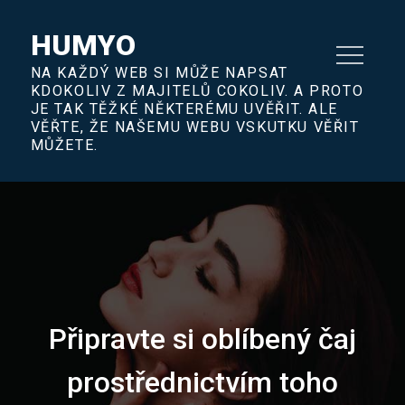
Skip
to
HUMYO
content
NA KAŽDÝ WEB SI MŮŽE NAPSAT
KDOKOLIV Z MAJITELŮ COKOLIV. A PROTO
JE TAK TĚŽKÉ NĚKTERÉMU UVĚŘIT. ALE
VĚŘTE, ŽE NAŠEMU WEBU VSKUTKU VĚŘIT
MŮŽETE.
Připravte si oblíbený čaj
prostřednictvím toho