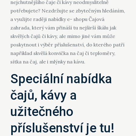
nejchutnějšího čaje či kávy neodmyslitelně
potřebujete? Nezdržujte se zbytečným hledáním,
a využijte raději nabídky e- shopu Čajová
zahrada, který vám přináší tu nejširší škálu jak
skvělých čajů či kávy, ale mimo jiné vám může
poskytnout i výběr příslušenství, do kterého patří
například skvělá konvička na čaj či teploměry,
sítka na čaj, ale i mlýnky na kávu.
Speciální nabídka
čajů, kávy a
užitečného
příslušenství je tu!