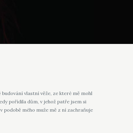
ě budování vlastní věže, ze které mě mohl
tedy pořídila dům, v jehož patře jsem si
c v podobě mého muže mě z ní zachraňuje