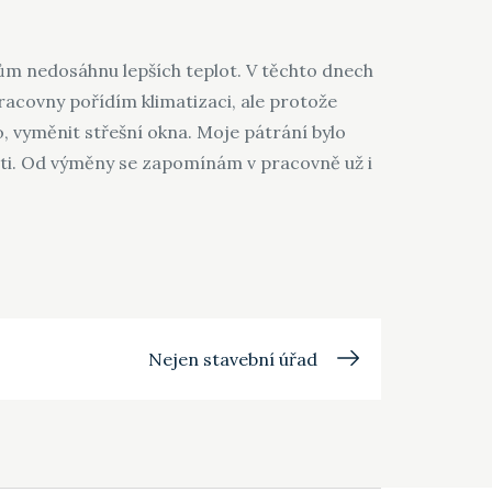
nům
nedosáhnu lepších teplot. V těchto dnech
acovny pořídím klimatizaci, ale protože
o, vyměnit střešní okna. Moje pátrání bylo
osti. Od výměny se zapomínám v pracovně už i
Nejen stavební úřad