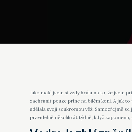
Jako malá jsem si vždy hrála na to, že jsem p
zachránit pouze princ na bílém koni. A jak to t
udělala svoji soukromou věž. Samozřejmě se
pravidelně několikrát týdně, když zapomenu, ž