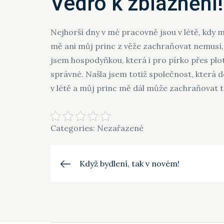
Vedro k zbláznění!
Nejhorší dny v mé pracovně jsou v létě, kdy 
mě ani můj princ z věže zachraňovat nemusí,
jsem hospodyňkou, která i pro pírko přes plot
správné. Našla jsem totiž společnost, která 
v létě a můj princ mě dál může zachraňovat 
Categories: Nezařazené
Navigace
Když bydlení, tak v novém!
pro
příspěvek