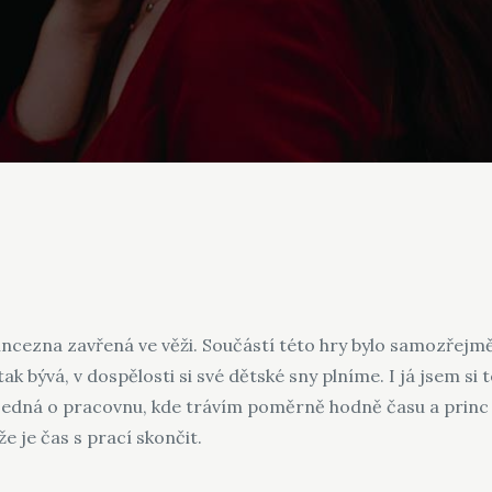
rincezna zavřená ve věži. Součástí této hry bylo samozřejm
ak bývá, v dospělosti si své dětské sny plníme. I já jsem si 
 jedná o pracovnu, kde trávím poměrně hodně času a prin
e je čas s prací skončit.