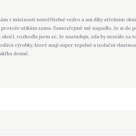
mám v místnosti neuvěřitelné vedro a ani díky
střešním ok
 protože utíkám sama. Samozřejmě mě napadlo, že si do pr
 skočí, rozhodla jsem se, že nastuduju, zda by nestálo za t
dodává výrobky, které mají super tepelné a izolační vlastn
takřka denně.