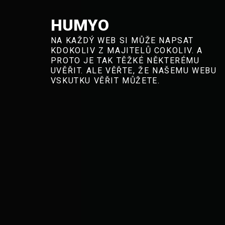
Skip
to
HUMYO
content
NA KAŽDÝ WEB SI MŮŽE NAPSAT
KDOKOLIV Z MAJITELŮ COKOLIV. A
PROTO JE TAK TĚŽKÉ NĚKTERÉMU
UVĚŘIT. ALE VĚŘTE, ŽE NAŠEMU WEBU
VSKUTKU VĚŘIT MŮŽETE.