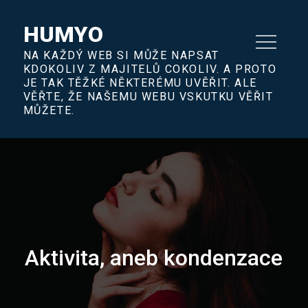
Skip
to
HUMYO
content
NA KAŽDÝ WEB SI MŮŽE NAPSAT
KDOKOLIV Z MAJITELŮ COKOLIV. A PROTO
JE TAK TĚŽKÉ NĚKTERÉMU UVĚŘIT. ALE
VĚŘTE, ŽE NAŠEMU WEBU VSKUTKU VĚŘIT
MŮŽETE.
Aktivita, aneb kondenzace