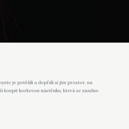
ste je potěšili a dopřáli si jim prostor, na
ší koupit
korkovou nástěnku
, která se snadno