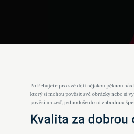
Potřebujete pro své děti nějakou pěknou nástěn
který si mohou pověsit své obrázky nebo si vy
pověsí na zeď, jednoduše do ní zabodnou špend
Kvalita za dobrou