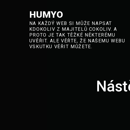
Skip
to
HUMYO
content
NA KAŽDÝ WEB SI MŮŽE NAPSAT
KDOKOLIV Z MAJITELŮ COKOLIV. A
PROTO JE TAK TĚŽKÉ NĚKTERÉMU
UVĚŘIT. ALE VĚŘTE, ŽE NAŠEMU WEBU
VSKUTKU VĚŘIT MŮŽETE.
Nást