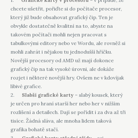
1.
Grafické karty v procesoru
– v případě, že
chcete ušetřit, pořiďte si do počítače procesor,
který již bude obsahovat grafický čip. Ten je
obvykle dostatečně kvalitní na to, abyste na
takovém počítači mohli nejen pracovat s
tabulkovými editory nebo ve Wordu, ale rovněž si
mohli zahrát i nějakou tu jednodušší hříčku.
Novější procesory od AMD už mají dokonce
grafický čip na tak vysoké úrovni, ale dokáže
rozjet i některé novější hry. Ovšem ne v kdovíjak
líbivé grafice.
2.
Slabší grafické karty
– slabý kousek, který
je určen pro hraní starší her nebo her v nižším
rozlišení a detailech. Dají se pořídit i za dva až tři
tisíce. Žádná sláva, ale mnoha lidem taková
grafika bohatě stačí.