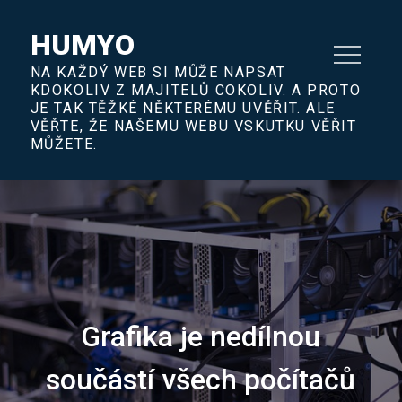
Skip
to
HUMYO
content
NA KAŽDÝ WEB SI MŮŽE NAPSAT
KDOKOLIV Z MAJITELŮ COKOLIV. A PROTO
JE TAK TĚŽKÉ NĚKTERÉMU UVĚŘIT. ALE
VĚŘTE, ŽE NAŠEMU WEBU VSKUTKU VĚŘIT
MŮŽETE.
Grafika je nedílnou
součástí všech počítačů