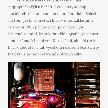
3.
Grafické karty střední třídy
– asi
nejpopulárnější u hráčů. Tyto karty se dají
pořídit zhruba od osmi do osmnácti tisíc. Záleží
na tom, jestli vám stačí hrát v dnes základním
rozlišení 1080 p nebo chce jít o něco výše.
Obecně se míní, že střední třída grafických karet
není určena k hraní ve 4K rozlišení, ale některé
hry rozjedete i v tak vysokém rozlišení bez ztráty
kytičky i s pomocí středně dobré grafiky.