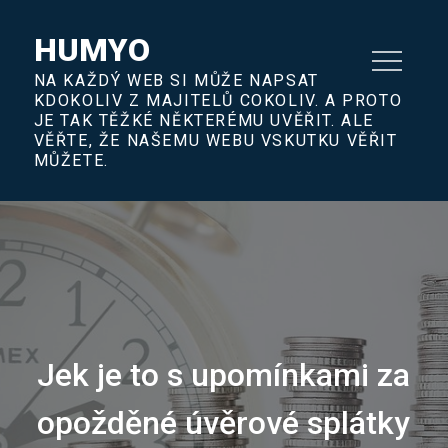
Skip
to
HUMYO
content
NA KAŽDÝ WEB SI MŮŽE NAPSAT
KDOKOLIV Z MAJITELŮ COKOLIV. A PROTO
JE TAK TĚŽKÉ NĚKTERÉMU UVĚŘIT. ALE
VĚŘTE, ŽE NAŠEMU WEBU VSKUTKU VĚŘIT
MŮŽETE.
Jek je to s upomínkami za
opožděné úvěrové splátky