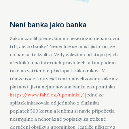
Není banka jako banka
Zákon zacílil především na neseriózní nebankovní
trh, ale co banky? Nenechte se mást jistotou, že
co banka, to kvalita. Vždy záleží na přístupu jejich
úředníků a na interních pravidlech, a tím pádem
také na vstřícném přístupu k zákazníkovi. V
témže roce, kdy vešel tento novelizovaný zákon v
platnost, jistá nejmenovaná banka za upomínku
https://www.fahd.cz/upominka/
jedné ze
splátek inkasovala od jednoho z dlužníků
poplatek 500 korun a k němu si navíc připočetla
nesmyslné a nehorázné poplatky za ztížené
doručení obsílky s upomínkou. Jestliže některý z