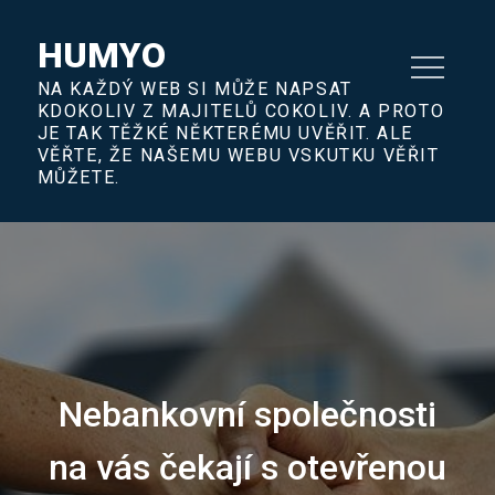
Skip
to
HUMYO
content
NA KAŽDÝ WEB SI MŮŽE NAPSAT
KDOKOLIV Z MAJITELŮ COKOLIV. A PROTO
JE TAK TĚŽKÉ NĚKTERÉMU UVĚŘIT. ALE
VĚŘTE, ŽE NAŠEMU WEBU VSKUTKU VĚŘIT
MŮŽETE.
Nebankovní společnosti
na vás čekají s otevřenou