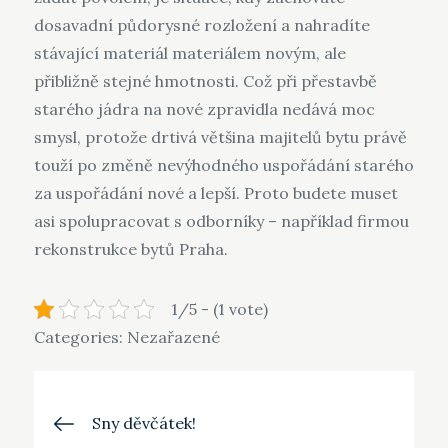
dosavadní půdorysné rozložení a nahradíte
stávající materiál materiálem novým, ale
přibližně stejné hmotnosti. Což při přestavbě
starého jádra na nové zpravidla nedává moc
smysl, protože drtivá většina majitelů bytu právě
touží po změně nevýhodného uspořádání starého
za uspořádání nové a lepší. Proto budete muset
asi spolupracovat s odborníky – například firmou
rekonstrukce bytů Praha
.
1/5 - (1 vote)
Categories: Nezařazené
Navigace
Sny děvčátek!