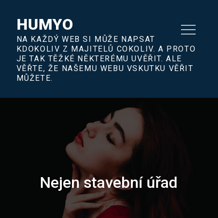
Skip
to
HUMYO
content
NA KAŽDÝ WEB SI MŮŽE NAPSAT
KDOKOLIV Z MAJITELŮ COKOLIV. A PROTO
JE TAK TĚŽKÉ NĚKTERÉMU UVĚŘIT. ALE
VĚŘTE, ŽE NAŠEMU WEBU VSKUTKU VĚŘIT
MŮŽETE.
Nejen stavební úřad