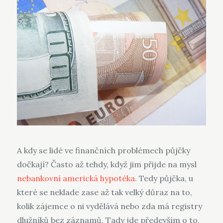
A kdy se lidé ve finančních problémech půjčky
dočkají? Často až tehdy, když jim přijde na mysl
nebankovní americká hypotéka
. Tedy půjčka, u
které se neklade zase až tak velký důraz na to,
kolik zájemce o ni vydělává nebo zda má registry
dlužníků bez záznamů. Tady jde především o to,