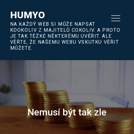
Skip
to
HUMYO
content
NA KAŽDÝ WEB SI MŮŽE NAPSAT
KDOKOLIV Z MAJITELŮ COKOLIV. A PROTO
JE TAK TĚŽKÉ NĚKTERÉMU UVĚŘIT. ALE
VĚŘTE, ŽE NAŠEMU WEBU VSKUTKU VĚŘIT
MŮŽETE.
Nemusí být tak zle