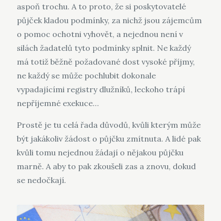
aspoň trochu. A to proto, že si poskytovatelé
půjček kladou podmínky, za nichž jsou zájemcům
o pomoc ochotni vyhovět, a nejednou není v
silách žadatelů tyto podmínky splnit. Ne každý
má totiž běžně požadované dost vysoké příjmy,
ne každý se může pochlubit dokonale
vypadajícími registry dlužníků, leckoho trápí
nepříjemné exekuce…
Prostě je tu celá řada důvodů, kvůli kterým může
být jakákoliv žádost o půjčku zmítnuta. A lidé pak
kvůli tomu nejednou žádají o nějakou půjčku
marně. A aby to pak zkoušeli zas a znovu, dokud
se nedočkají.