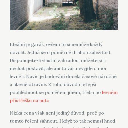
Ideální je garáž, ovšem tu si nemůže každý
dovolit. Jedná se o poměrně drahou záležitost.
Disponujete-li vlastní zahradou, můžete si ji
nechat postavit, ale ani to vás nevyjde o moc
levněji. Navíc je budování docela časově náročné
a hlavně otravné. Z toho důvodu je lepší
poohlédnout se po něčem jiném, třeba po
levném
přístřešku na auto
.
Nízká cena však není jediný důvod, proč po
tomto řešení sáhnout. I když to tak nemusí hned