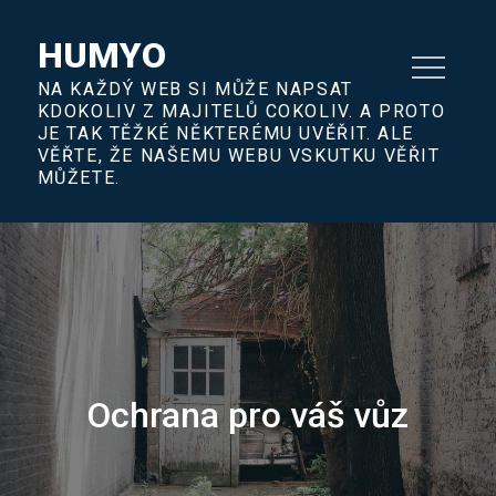
Skip
to
HUMYO
content
NA KAŽDÝ WEB SI MŮŽE NAPSAT
KDOKOLIV Z MAJITELŮ COKOLIV. A PROTO
JE TAK TĚŽKÉ NĚKTERÉMU UVĚŘIT. ALE
VĚŘTE, ŽE NAŠEMU WEBU VSKUTKU VĚŘIT
MŮŽETE.
Ochrana pro váš vůz