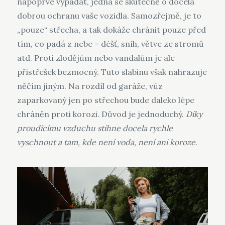
napoprvé vypadat, jedná se skutečně o docela
dobrou ochranu vaše vozidla. Samozřejmě, je to
„pouze“ střecha, a tak dokáže chránit pouze před
tím, co padá z nebe – déšť, sníh, větve ze stromů
atd. Proti zlodějům nebo vandalům je ale
přístřešek bezmocný. Tuto slabinu však nahrazuje
něčím jiným. Na rozdíl od garáže, vůz
zaparkovaný jen po střechou bude daleko lépe
chráněn proti korozi. Důvod je jednoduchý.
Díky
proudícímu vzduchu stihne docela rychle
vyschnout a tam, kde není voda, není ani koroze
.