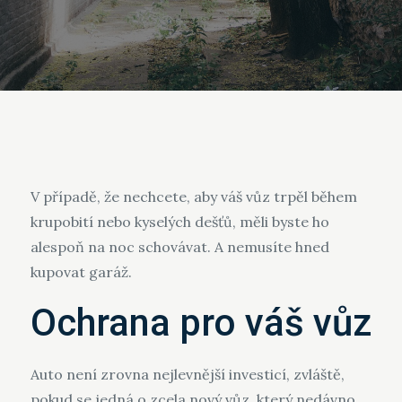
V případě, že nechcete, aby váš vůz trpěl během
krupobití nebo kyselých dešťů, měli byste ho
alespoň na noc schovávat. A nemusíte hned
kupovat garáž.
Ochrana pro váš vůz
Auto není zrovna nejlevnější investicí, zvláště,
pokud se jedná o zcela nový vůz, který nedávno