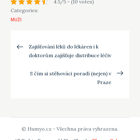
4.5/5 - (10 votes)
Categories:
MUŽI
Navigace
Zajišťování léků do lékáren i k
doktorům zajišťuje distribuce léčiv
pro
S čím si stěhováci poradí (nejen) v
příspěvek
Praze
© Humyo.cz - Všechna práva vyhrazena.