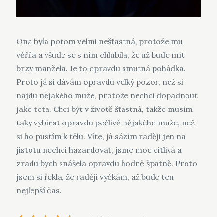
Ona byla potom velmi nešťastná, protože mu
věřila a všude se s ním chlubila, že už bude mít
brzy manžela. Je to opravdu smutná pohádka.
Proto já si dávám opravdu velký pozor, než si
najdu nějakého muže, protože nechci dopadnout
jako teta. Chci být v životě šťastná, takže musím
taky vybírat opravdu pečlivě nějakého muže, než
si ho pustím k tělu. Víte, já sázím raději jen na
jistotu nechci hazardovat, jsme moc citlivá a
zradu bych snášela opravdu hodně špatně. Proto
jsem si řekla, že raději vyčkám, až bude ten
nejlepší čas.