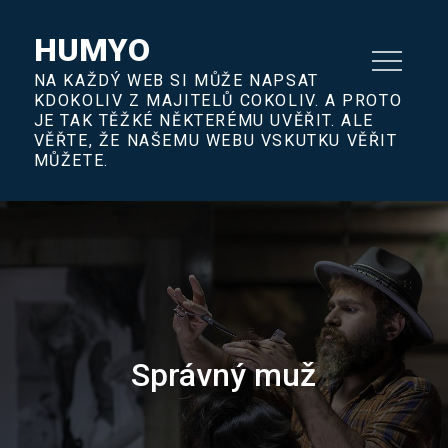
Skip
to
HUMYO
content
NA KAŽDÝ WEB SI MŮŽE NAPSAT
KDOKOLIV Z MAJITELŮ COKOLIV. A PROTO
JE TAK TĚŽKÉ NĚKTERÉMU UVĚŘIT. ALE
VĚŘTE, ŽE NAŠEMU WEBU VSKUTKU VĚŘIT
MŮŽETE.
Správný muž