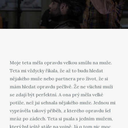
Moje teta měla opravdu velkou smůlu na muže.
Teta mi vždycky říkala, že až to budu hledat
nějakého muže nebo partnera pro život, že si
mám hledat opravdu pečlivě. Že ne všichni muži
se zdají být perfektní. A ona prý měla velké
potíže, než jsi sehnala nějakého muže. Jednou mi
vyprávěla takový příběh, z kterého opravdu šel
mráz po zádech. Teta si psala s jedním mužem,
který byl ještě stále na vojně. Já o tom nic moc