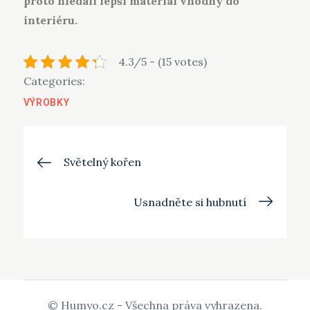
proto hledali lepší materiál vhodný do
interiéru.
4.3/5 - (15 votes)
Categories:
VÝROBKY
Navigace
Světelný kořen
pro
Usnadněte si hubnutí
příspěvek
© Humyo.cz - Všechna práva vyhrazena.