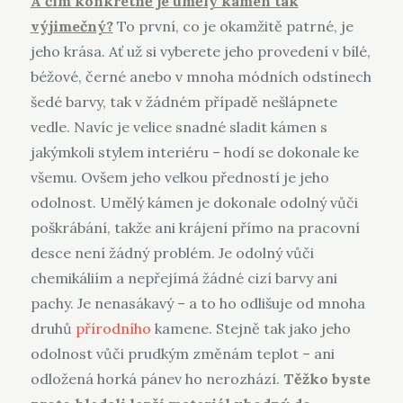
A čím konkrétně je umělý kámen tak
výjimečný?
To první, co je okamžitě patrné, je
jeho krása. Ať už si vyberete jeho provedení v bílé,
béžové, černé anebo v mnoha módních odstínech
šedé barvy, tak v žádném případě nešlápnete
vedle. Navíc je velice snadné sladit kámen s
jakýmkoli stylem interiéru – hodí se dokonale ke
všemu. Ovšem jeho velkou předností je jeho
odolnost. Umělý kámen je dokonale odolný vůči
poškrábání, takže ani krájení přímo na pracovní
desce není žádný problém. Je odolný vůči
chemikáliím a nepřejímá žádné cizí barvy ani
pachy. Je nenasákavý – a to ho odlišuje od mnoha
druhů
přírodního
kamene. Stejně tak jako jeho
odolnost vůči prudkým změnám teplot – ani
odložená horká pánev ho nerozhází.
Těžko byste