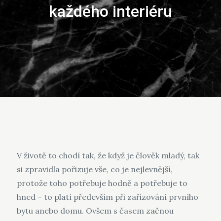
každého interiéru
V životě to chodí tak, že když je člověk mladý, tak
si zpravidla pořizuje vše, co je nejlevnější,
protože toho potřebuje hodně a potřebuje to
hned – to platí především při zařizování prvního
bytu anebo domu. Ovšem s časem začnou