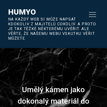
Skip
to
HUMYO
content
NA KAŽDÝ WEB SI MŮŽE NAPSAT
KDOKOLIV Z MAJITELŮ COKOLIV. A PROTO
JE TAK TĚŽKÉ NĚKTERÉMU UVĚŘIT. ALE
VĚŘTE, ŽE NAŠEMU WEBU VSKUTKU VĚŘIT
MŮŽETE.
Umělý kámen jako
dokonalý materiál do