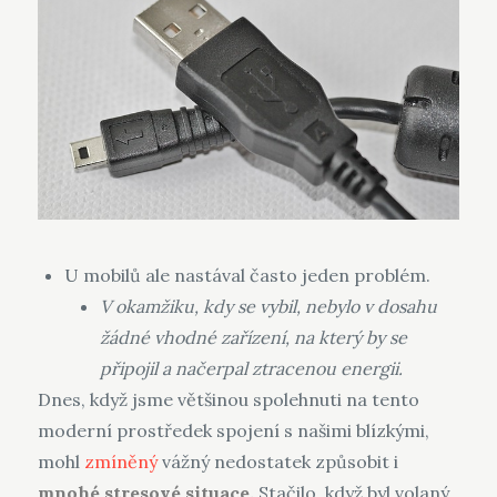
U mobilů ale nastával často jeden problém.
V okamžiku, kdy se vybil, nebylo v dosahu
žádné vhodné zařízení, na který by se
připojil a načerpal ztracenou energii.
Dnes, když jsme většinou spolehnuti na tento
moderní prostředek spojení s našimi blízkými,
mohl
zmíněný
vážný nedostatek způsobit i
mnohé stresové situace.
Stačilo, když byl volaný