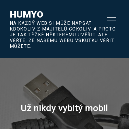
Skip
to
HUMYO
content
NA KAŽDÝ WEB SI MŮŽE NAPSAT
KDOKOLIV Z MAJITELŮ COKOLIV. A PROTO
JE TAK TĚŽKÉ NĚKTERÉMU UVĚŘIT. ALE
VĚŘTE, ŽE NAŠEMU WEBU VSKUTKU VĚŘIT
MŮŽETE.
Už nikdy vybitý mobil