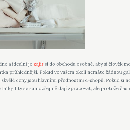
né a ideální je
zajít
si do obchodu osobně, aby si člověk moh
átka průhlednější.
Pokud ve vašem okolí nemáte žádnou gal
a skvělé ceny jsou hlavními přednostmi e-shopů. Pokud si n
 látky. I ty se samozřejmě dají zpracovat, ale protože čas r