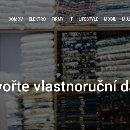
DOMOV
ELEKTRO
FIRMY
IT
LIFESTYLE
MOBIL
MUŽ
vořte vlastnoruční d