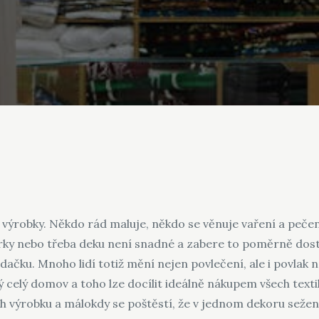
 výrobky. Někdo rád maluje, někdo se věnuje vaření a pečení
těrky nebo třeba deku není snadné a zabere to poměrně dost
dačku. Mnoho lidí totiž mění nejen povlečení, ale i povlak n
 celý domov a toho lze docílit ideálně nákupem všech texti
h výrobku a málokdy se poštěstí, že v jednom dekoru sežen