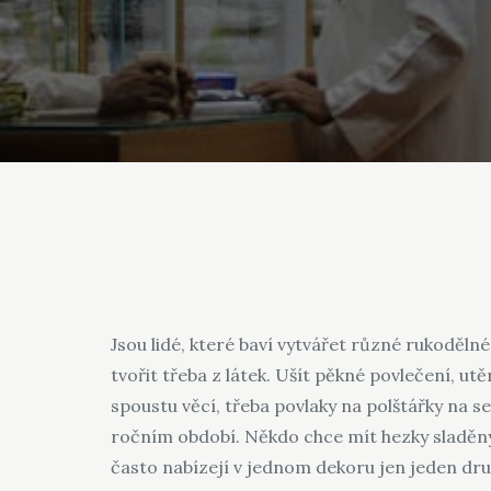
Jsou lidé, které baví vytvářet různé rukodělné
tvořit třeba z látek. Ušít pěkné povlečení, u
spoustu věcí, třeba povlaky na polštářky na se
ročním období.
Někdo chce mít hezky sladěný
často nabízejí v jednom dekoru jen jeden dru