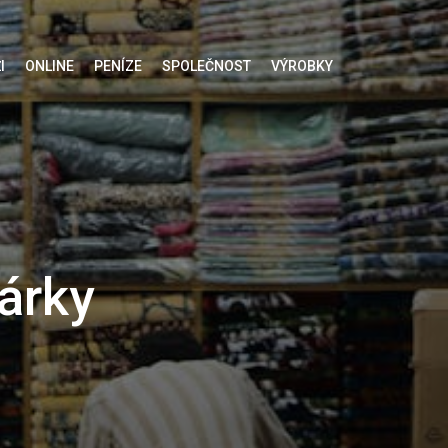
I
ONLINE
PENÍZE
SPOLEČNOST
VÝROBKY
árky