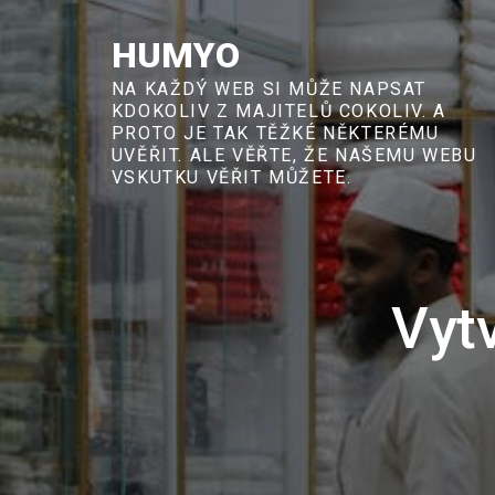
Skip
to
HUMYO
content
NA KAŽDÝ WEB SI MŮŽE NAPSAT
KDOKOLIV Z MAJITELŮ COKOLIV. A
PROTO JE TAK TĚŽKÉ NĚKTERÉMU
UVĚŘIT. ALE VĚŘTE, ŽE NAŠEMU WEBU
VSKUTKU VĚŘIT MŮŽETE.
Vyt