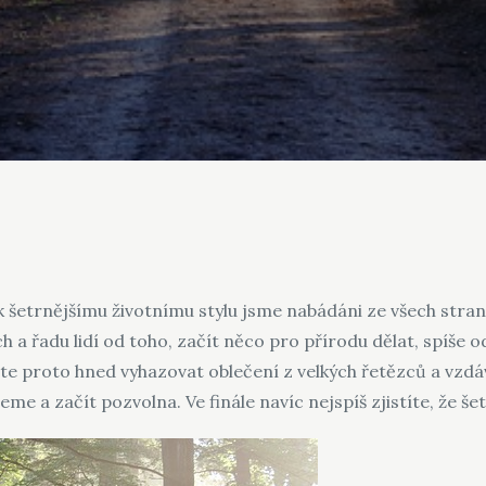
 k šetrnějšímu životnímu stylu jsme nabádáni ze všech stra
 a řadu lidí od toho, začít něco pro přírodu dělat, spíše o
e proto hned vyhazovat oblečení z velkých řetězců a vzdá
me a začít pozvolna. Ve finále navíc nejspíš zjistíte, že šet