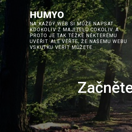
Skip
to
HUMYO
content
NA KAŽDÝ WEB SI MŮŽE NAPSAT
KDOKOLIV Z MAJITELŮ COKOLIV. A
PROTO JE TAK TĚŽKÉ NĚKTERÉMU
UVĚŘIT. ALE VĚŘTE, ŽE NAŠEMU WEBU
VSKUTKU VĚŘIT MŮŽETE.
Začněte 