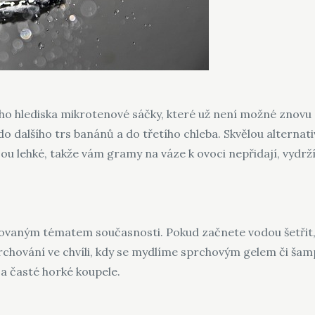
ého hlediska mikrotenové sáčky, které už není možné znovu z
 dalšího trs banánů a do třetího chleba. Skvělou alternati
Jsou lehké, takže vám gramy na váze k ovoci nepřidají, vydrž
tovaným tématem současnosti. Pokud začnete vodou šetřit, 
chování ve chvíli, kdy se mydlíme sprchovým gelem či šam
a časté horké koupele.