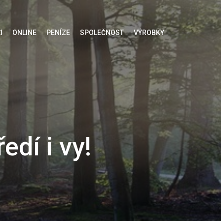
I
ONLINE
PENÍZE
SPOLEČNOST
VÝROBKY
edí i vy!