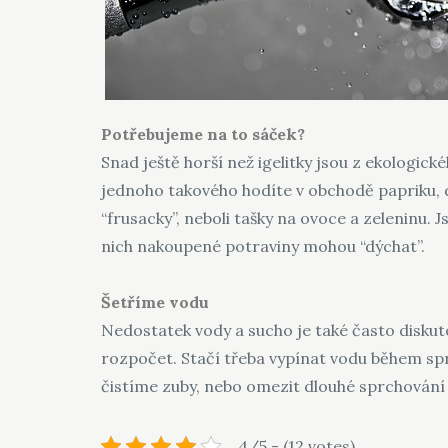
Potřebujeme na to sáček?
Snad ještě horší než igelitky jsou z ekologick
jednoho takového hodíte v obchodě papriku, do
“frusacky”, neboli tašky na ovoce a zeleninu. 
nich nakoupené potraviny mohou “dýchat”.
Šetříme vodu
Nedostatek vody a sucho je také často disku
rozpočet. Stačí třeba vypínat vodu během spr
čistíme zuby, nebo omezit dlouhé sprchování 
4/5 - (12 votes)