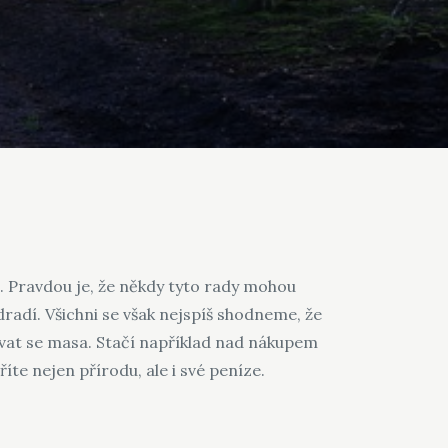
n. Pravdou je, že někdy tyto rady mohou
dradí. Všichni se však nejspíš shodneme, že
vat se masa. Stačí například nad nákupem
říte nejen přírodu, ale i své peníze.