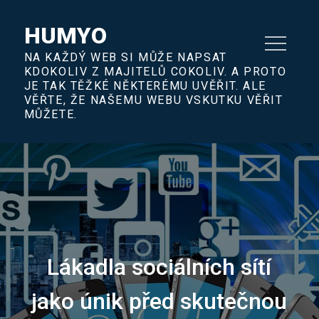
Skip
to
HUMYO
content
NA KAŽDÝ WEB SI MŮŽE NAPSAT
KDOKOLIV Z MAJITELŮ COKOLIV. A PROTO
JE TAK TĚŽKÉ NĚKTERÉMU UVĚŘIT. ALE
VĚŘTE, ŽE NAŠEMU WEBU VSKUTKU VĚŘIT
MŮŽETE.
Lákadla sociálních sítí
jako únik před skutečnou