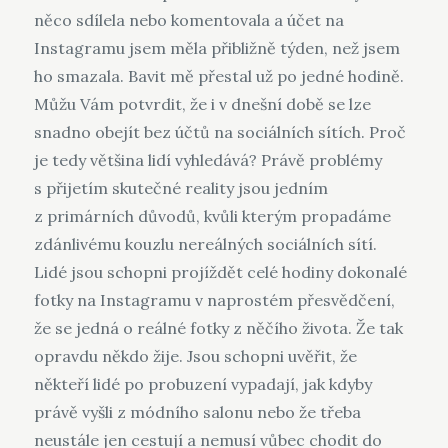
něco sdílela nebo komentovala a účet na
Instagramu jsem měla přibližně týden, než jsem
ho smazala. Bavit mě přestal už po jedné hodině.
Můžu Vám potvrdit, že i v dnešní době se lze
snadno obejít bez účtů na sociálních sítích. Proč
je tedy většina lidí vyhledává? Právě problémy
s přijetím skutečné reality jsou jedním
z primárních důvodů, kvůli kterým propadáme
zdánlivému kouzlu nereálných sociálních sítí.
Lidé jsou schopni projíždět celé hodiny dokonalé
fotky na Instagramu v naprostém přesvědčení,
že se jedná o reálné fotky z něčího života. Že tak
opravdu někdo žije. Jsou schopni uvěřit, že
někteří lidé po probuzení vypadají, jak kdyby
právě vyšli z módního salonu nebo že třeba
neustále jen cestují a nemusí vůbec chodit do