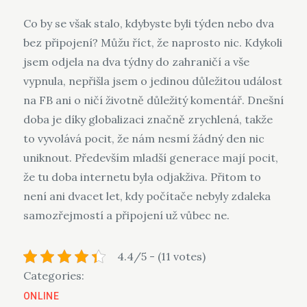
Co by se však stalo, kdybyste byli týden nebo dva
bez připojení? Můžu říct, že naprosto nic. Kdykoli
jsem odjela na dva týdny do zahraničí a vše
vypnula, nepřišla jsem o jedinou důležitou událost
na FB ani o ničí životně důležitý komentář. Dnešní
doba je díky globalizaci značně zrychlená, takže
to vyvolává pocit, že nám nesmí žádný den nic
uniknout. Především mladší generace mají pocit,
že tu doba internetu byla odjakživa. Přitom to
není ani dvacet let, kdy počítače nebyly zdaleka
samozřejmostí a připojení už vůbec ne.
4.4/5 - (11 votes)
Categories:
ONLINE