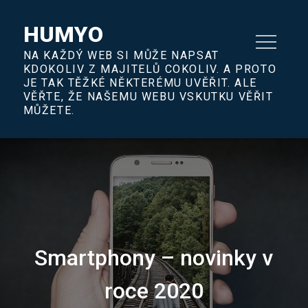
Skip
to
HUMYO
content
NA KAŽDÝ WEB SI MŮŽE NAPSAT
KDOKOLIV Z MAJITELŮ COKOLIV. A PROTO
JE TAK TĚŽKÉ NĚKTERÉMU UVĚŘIT. ALE
VĚŘTE, ŽE NAŠEMU WEBU VSKUTKU VĚŘIT
MŮŽETE.
Smartphony – novinky v
roce 2020