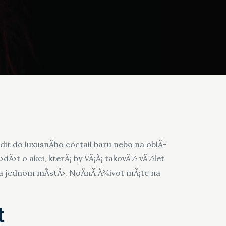
it do luxusnÃ­ho coctail baru nebo na oblÃ­
›t o akci, kterÃ¡ by VÃ¡Å¡ takovÃ½ vÃ½let
a jednom mÃ­stÄ›. NoÄnÃ­ Å¾ivot mÃ¡te na
t