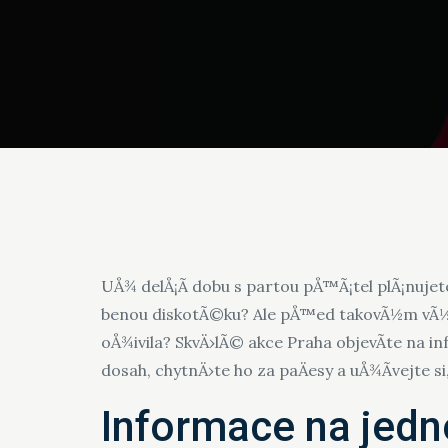
UÅ¾ delÅ¡Ã­ dobu s partou pÅ™Ã¡tel plÃ¡nujet
benou diskotÃ©ku? Ale pÅ™ed takovÃ½m vÃ½let
oÅ¾ivila? SkvÄ›lÃ©
akce Praha
objevÃ­te na i
dosah, chytnÄ›te ho za paÄesy a uÅ¾Ã­vejte si
Informace na jedn