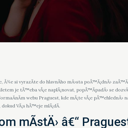
e, Å¾e si vyrazÃ­te do hlavnÃ­ho mÄ›sta poÅ™Ã¡dnÄ› zaÅ™Ã­d
em je tÅ™eba vÅ¡e naplÃ¡novat, popÅ™Ã­padÄ› se dozvÄ›dÄ
nformaÄnÃ­m webu Praguest, kde mÃ¡te vÅ¡e pÅ™ehlednÄ› n
, dokud VÃ¡s hÅ™eje mlÃ¡dÃ­.
om mÃ­stÄ› â€“ Pragues