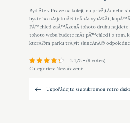
BydlÃ­te v Praze na koleji, na privÃ¡tÄ› nebo 
byste ho nÄ›jak uÅ¾iteÄnÄ› vyuÅ¾Ã­t, kupÅ™Ã­k
PÅ™ehled zaÅ™Ã­zenÃ­ tohoto druhu najdete 
tohoto webu budete mÃ­t pÅ™ehled i o tom, kde
kterÃ©m parku trÃ¡vit sluneÄnÃ© odpoledne 
4.4/5 - (9 votes)
Categories: Nezařazené
Navigace
Uspořádejte si soukromou retro disko
pro
příspěvek