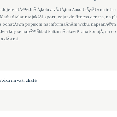
studujete stÅ™ednÃ­ Å¡kolu a vÄ›tÅ¡inu Äasu trÃ¡vÃ­te na intr
ladu dÄ›lat nÄ›jakÃ½ sport, zajÃ­t do fitness centra, na p
s bohatÃ½m popisem na informaÄnÃ­m webu, napsanÃ©m v n
 a kdy se napÅ™Ã­klad kulturnÃ­ akce Praha konajÃ­, na co 
s dÄ›tmi.
téku na vaší chatě