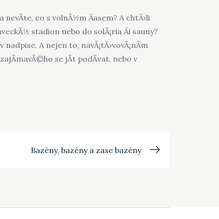
u a nevÃ­te, co s volnÃ½m Äasem? A chtÄ›li
laveckÃ½ stadion nebo do solÃ¡ria Äi sauny?
adpise. A nejen to, navÅ¡tÄ›vovÃ¡nÃ­m
zajÃ­mavÃ©ho se jÃ­t podÃ­vat, nebo v
Bazény, bazény a zase bazény