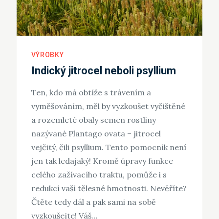
VÝROBKY
Indický jitrocel neboli psyllium
Ten, kdo má obtíže s trávením a
vyměšováním, měl by vyzkoušet vyčištěné
a rozemleté obaly semen rostliny
nazývané Plantago ovata – jitrocel
vejčitý, čili psyllium. Tento pomocník není
jen tak ledajaký! Kromě úpravy funkce
celého zažívacího traktu, pomůže i s
redukcí vaší tělesné hmotnosti. Nevěříte?
Čtěte tedy dál a pak sami na sobě
vyzkoušejte! Váš…