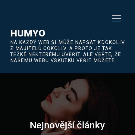
Skip
to
content
HUMYO
NA KAŽDÝ WEB SI MŮŽE NAPSAT KDOKOLIV
Z MAJITELŮ COKOLIV. A PROTO JE TAK
TĚŽKÉ NĚKTERÉMU UVĚŘIT. ALE VĚŘTE, ŽE
NAŠEMU WEBU VSKUTKU VĚŘIT MŮŽETE.
Nejnovější články