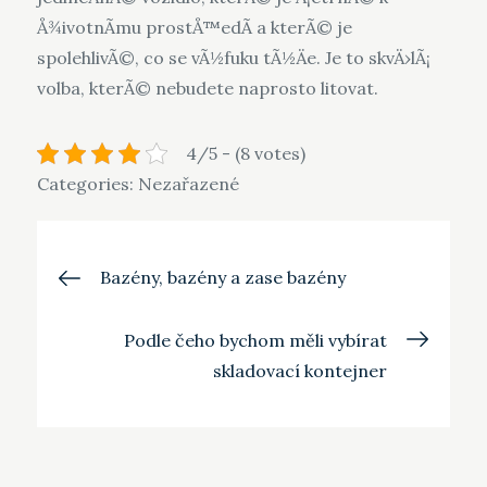
Å¾ivotnÃ­mu prostÅ™edÃ­ a kterÃ© je
spolehlivÃ©, co se vÃ½fuku tÃ½Äe. Je to skvÄ›lÃ¡
volba, kterÃ© nebudete naprosto litovat.
4/5 - (8 votes)
Categories: Nezařazené
Navigace
Bazény, bazény a zase bazény
pro
Podle čeho bychom měli vybírat
skladovací kontejner
příspěvek