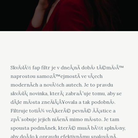
SkvÄ›lÃ½
fap filtr
je v dneÅ¡nÃ­ dobÄ› tÃ©mÄ›Å™
naprostou samozÅ™ejmostÃ­ ve vÅ¡ech
modernÃ­ch a novÃ½ch autech. Je to pravdu
skvÄ›lÃ¡ novinka, kterÃ¡ zabraÅˆuje tomu, aby se
dÃ¡le mÄ›sta zneÄiÅ¡Å¥ovala a tak podobnÄ›.
Filtruje totiÅ¾ veÅ¡kerÃ© pevnÃ© ÄÃ¡stice a
zpÅ¯sobuje jejich niÄenÃ­ mimo mÄ›sto. Je tam
spousta podmÃ­nek, kterÃ© musÃ­ bÃ½t splnÄ›ny,
aby doÅ¡lo k opravdu efektivnÃ­mu spalovÃ¡nÃ­.