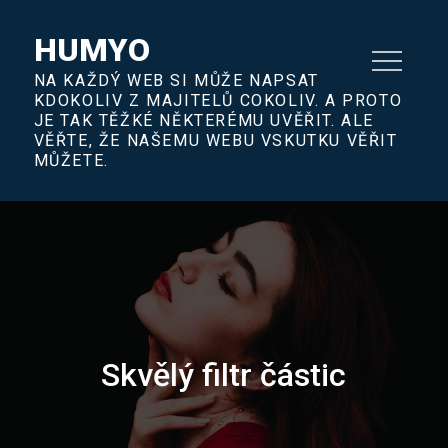
Skip
to
HUMYO
content
NA KAŽDÝ WEB SI MŮŽE NAPSAT
KDOKOLIV Z MAJITELŮ COKOLIV. A PROTO
JE TAK TĚŽKÉ NĚKTERÉMU UVĚŘIT. ALE
VĚŘTE, ŽE NAŠEMU WEBU VSKUTKU VĚŘIT
MŮŽETE.
Skvělý filtr částic