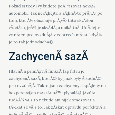
Pokud si tedy i vy budete poÅ™izovat novÃ½
automobil, tak nevÃ¡hejte a sÃ¡hnÄ›te prÃ¡vÄ› po
tom, kterÃ½ obsahuje prÃ¡vÄ› tuto skvÄ›lou
vÄ›ciÄku, jeÅ¾ je skvÄ›lÃ¡ a unikÃ¡tnÃ­. UdÄ›lejte i
vy nÄ›co pro ovzduÅ¡Ã­ v centrech mÄ›st, kdyÅ¾
je to tak jednoduchÃ©.
ZachycenÃ­ sazÃ­
HlavnÃ­ a primÃ¡rnÃ­ funkcÃ­ fap filtru je
zachycenÃ­ sazÃ­, kterÃ© by jinak byly Å¡kodnÃ©
pro ovzduÅ¡Ã­. Takto jsou zachyceny a spÃ¡leny na
bezpeÄnÃ©m mÃ­stÄ› pÅ™i plynulÃ© jÃ­zdÄ›,
tudÃ­Å¾ vÃ¡s to nebude ani nijak omezovat a
tÃ½kat se vÃ¡s to. Jak zÃ­skat opravdu perfektnÃ­ a
jedineÄnÃ© vozidlo, kterÃ© je Å¡etrnÃ© k