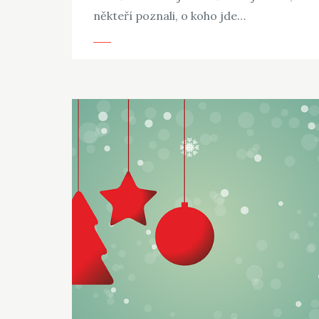
někteří poznali, o koho jde…