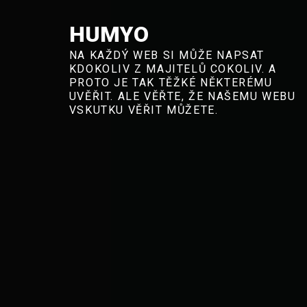
Skip
to
HUMYO
content
NA KAŽDÝ WEB SI MŮŽE NAPSAT
KDOKOLIV Z MAJITELŮ COKOLIV. A
PROTO JE TAK TĚŽKÉ NĚKTERÉMU
UVĚŘIT. ALE VĚŘTE, ŽE NAŠEMU WEBU
VSKUTKU VĚŘIT MŮŽETE.