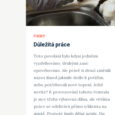
FIRMY
Důležitá práce
Toto povolání bylo kdysi jedněmi
vyzdvihováno, druhými zase
opovrhováno. Ale právě ti druzí změnili
názor ihned jakmile došlo k potížím,
nebo potřebovali nové topení. Ještě
nevíte? K provozování tohoto řemesla
je sice třeba vybavená dílna, ale většina
práce se odehrává přímo u klienta na
místě. Protože jinde dělat nejde. Nu,