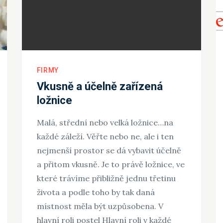
FIRMY
Vkusně a účelně zařízená
ložnice
Malá, střední nebo velká ložnice…na
každé záleží. Věřte nebo ne, ale i ten
nejmenší prostor se dá vybavit účelně
a přitom vkusně. Je to právě ložnice, ve
které trávíme přibližně jednu třetinu
života a podle toho by tak daná
místnost měla být uzpůsobena. V
hlavní roli postel Hlavní roli v každé