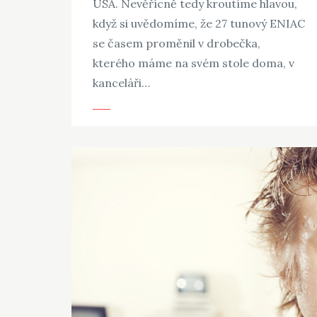
USA. Nevěřícně tedy kroutíme hlavou,
když si uvědomíme, že 27 tunový ENIAC
se časem proměnil v drobečka,
kterého máme na svém stole doma, v
kanceláři…